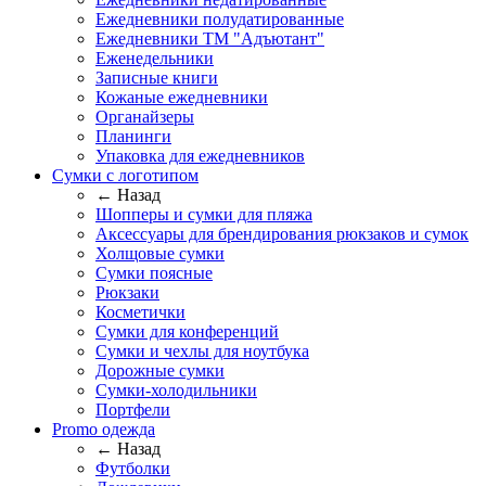
Ежедневники полудатированные
Ежедневники ТМ "Адъютант"
Еженедельники
Записные книги
Кожаные ежедневники
Органайзеры
Планинги
Упаковка для ежедневников
Сумки с логотипом
← Назад
Шопперы и сумки для пляжа
Аксессуары для брендирования рюкзаков и сумок
Холщовые сумки
Сумки поясные
Рюкзаки
Косметички
Сумки для конференций
Сумки и чехлы для ноутбука
Дорожные сумки
Сумки-холодильники
Портфели
Promo одежда
← Назад
Футболки