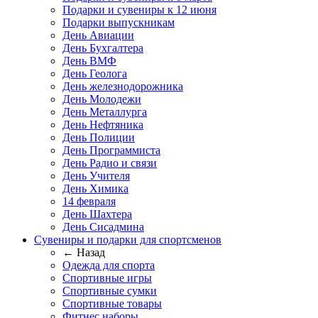
Подарки и сувениры к 12 июня
Подарки выпускникам
День Авиации
День Бухгалтера
День ВМФ
День Геолога
День железнодорожника
День Молодежи
День Металлурга
День Нефтяника
День Полиции
День Программиста
День Радио и связи
День Учителя
День Химика
14 февраля
День Шахтера
День Сисадмина
Сувениры и подарки для спортсменов
← Назад
Одежда для спорта
Спортивные игры
Спортивные сумки
Спортивные товары
Фитнес наборы