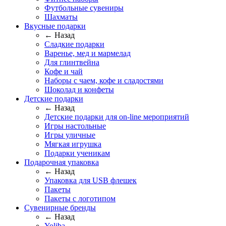
Футбольные сувениры
Шахматы
Вкусные подарки
← Назад
Сладкие подарки
Варенье, мед и мармелад
Для глинтвейна
Кофе и чай
Наборы с чаем, кофе и сладостями
Шоколад и конфеты
Детские подарки
← Назад
Детские подарки для on-line мероприятий
Игры настольные
Игры уличные
Мягкая игрушка
Подарки ученикам
Подарочная упаковка
← Назад
Упаковка для USB флешек
Пакеты
Пакеты с логотипом
Сувенирные бренды
← Назад
Yoliba