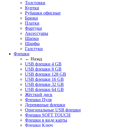
Толстовки
Куртки
Рубашки офисные
Брюки
Платки
Фартуки
Аксессуары
Шапки
Шарфы
Галстуки
Флешки
← Назад
USB флешки 4 GB
USB флешки 8 GB
USB флешки 128 GB
USB флешки 16 GB
USB флешки 32 GB
USB флешки 64 GB
Жёсткий диск
Флешки Пуля
Деревянные флешки
Оригинальные USB флешки
Флешки SOFT TOUCH
Флешки в виде карты
Флешки Ключ