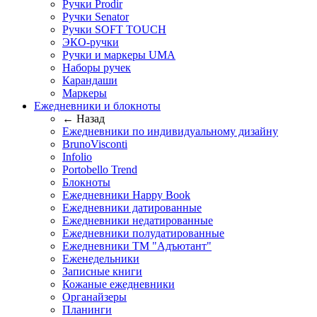
Ручки Prodir
Ручки Senator
Ручки SOFT TOUCH
ЭКО-ручки
Ручки и маркеры UMA
Наборы ручек
Карандаши
Маркеры
Ежедневники и блокноты
← Назад
Ежедневники по индивидуальному дизайну
BrunoVisconti
Infolio
Portobello Trend
Блокноты
Ежедневники Happy Book
Ежедневники датированные
Ежедневники недатированные
Ежедневники полудатированные
Ежедневники ТМ "Адъютант"
Еженедельники
Записные книги
Кожаные ежедневники
Органайзеры
Планинги