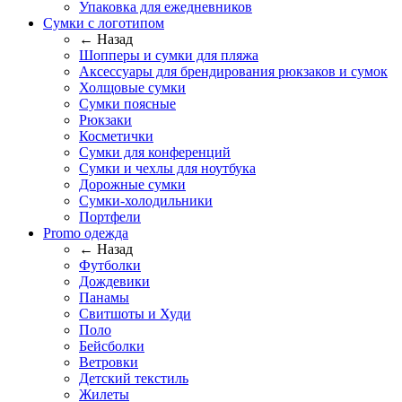
Упаковка для ежедневников
Сумки с логотипом
← Назад
Шопперы и сумки для пляжа
Аксессуары для брендирования рюкзаков и сумок
Холщовые сумки
Сумки поясные
Рюкзаки
Косметички
Сумки для конференций
Сумки и чехлы для ноутбука
Дорожные сумки
Сумки-холодильники
Портфели
Promo одежда
← Назад
Футболки
Дождевики
Панамы
Свитшоты и Худи
Поло
Бейсболки
Ветровки
Детский текстиль
Жилеты