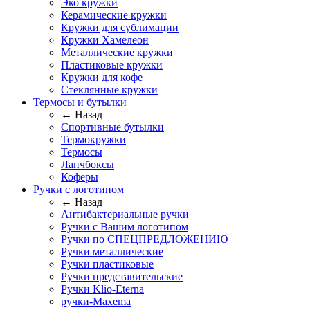
Эко кружки
Керамические кружки
Кружки для сублимации
Кружки Хамелеон
Металлические кружки
Пластиковые кружки
Кружки для кофе
Стеклянные кружки
Термосы и бутылки
← Назад
Спортивные бутылки
Термокружки
Термосы
Ланчбоксы
Коферы
Ручки с логотипом
← Назад
Антибактериальные ручки
Ручки с Вашим логотипом
Ручки по СПЕЦПРЕДЛОЖЕНИЮ
Ручки металлические
Ручки пластиковые
Ручки представительские
Ручки Klio-Eterna
ручки-Maxema