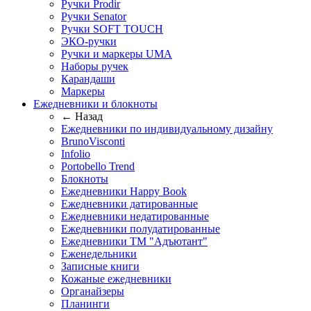
Ручки Prodir
Ручки Senator
Ручки SOFT TOUCH
ЭКО-ручки
Ручки и маркеры UMA
Наборы ручек
Карандаши
Маркеры
Ежедневники и блокноты
← Назад
Ежедневники по индивидуальному дизайну
BrunoVisconti
Infolio
Portobello Trend
Блокноты
Ежедневники Happy Book
Ежедневники датированные
Ежедневники недатированные
Ежедневники полудатированные
Ежедневники ТМ "Адъютант"
Еженедельники
Записные книги
Кожаные ежедневники
Органайзеры
Планинги