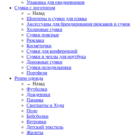
Упаковка для ежедневников
Сумки с логотипом
← Назад
Шопперы и сумки для пляжа
Аксессуары для брендирования рюкзаков и сумок
Холщовые сумки
Сумки поясные
Рюкзаки
Косметички
Сумки для конференций
Сумки и чехлы для ноутбука
Дорожные сумки
Сумки-холодильники
Портфели
Promo одежда
← Назад
Футболки
Дождевики
Панамы
Свитшоты и Худи
Поло
Бейсболки
Ветровки
Детский текстиль
Жилеты