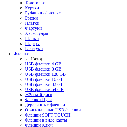
Толстовки
Куртки
Рубашки офисные
Брюки
Платки
Фартуки
Аксессуары
Шапки
Шарфы
Галстуки
Флешки
← Назад
USB флешки 4 GB
USB флешки 8 GB
USB флешки 128 GB
USB флешки 16 GB
USB флешки 32 GB
USB флешки 64 GB
Жёсткий диск
Флешки Пуля
Деревянные флешки
Оригинальные USB флешки
Флешки SOFT TOUCH
Флешки в виде карты
Флешки Ключ