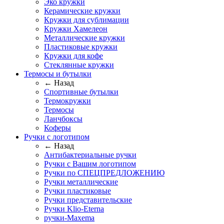
Эко кружки
Керамические кружки
Кружки для сублимации
Кружки Хамелеон
Металлические кружки
Пластиковые кружки
Кружки для кофе
Стеклянные кружки
Термосы и бутылки
← Назад
Спортивные бутылки
Термокружки
Термосы
Ланчбоксы
Коферы
Ручки с логотипом
← Назад
Антибактериальные ручки
Ручки с Вашим логотипом
Ручки по СПЕЦПРЕДЛОЖЕНИЮ
Ручки металлические
Ручки пластиковые
Ручки представительские
Ручки Klio-Eterna
ручки-Maxema