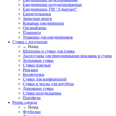
Ежедневники полудатированные
Ежедневники ТМ "Адъютант"
Еженедельники
Записные книги
Кожаные ежедневники
Органайзеры
Планинги
Упаковка для ежедневников
Сумки с логотипом
← Назад
Шопперы и сумки для пляжа
Аксессуары для брендирования рюкзаков и сумок
Холщовые сумки
Сумки поясные
Рюкзаки
Косметички
Сумки для конференций
Сумки и чехлы для ноутбука
Дорожные сумки
Сумки-холодильники
Портфели
Promo одежда
← Назад
Футболки