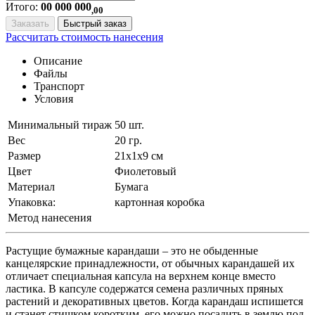
Итого:
00 000 000
,00
Заказать
Быстрый заказ
Рассчитать стоимость нанесения
Описание
Файлы
Транспорт
Условия
Минимальный тираж
50 шт.
Вес
20 гр.
Размер
21х1х9 см
Цвет
Фиолетовый
Материал
Бумага
Упаковка:
картонная коробка
Метод нанесения
Растущие бумажные карандаши – это не обыденные
канцелярские принадлежности, от обычных карандашей их
отличает специальная капсула на верхнем конце вместо
ластика. В капсуле содержатся семена различных пряных
растений и декоративных цветов. Когда карандаш испишется
и станет стишком коротким, его можно посадить в землю под