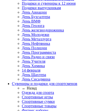
Подарки и сувениры к 12 июня
Подарки выпускникам
День Авиации
День Бухгалтера
День ВМФ
День Геолога
День железнодорожника
День Молодежи
День Металлурга
День Нефтяника
День Полиции
День Программиста
День Радио и связи
День Учителя
День Химика
14 февраля
День Шахтера
День Сисадмина
Сувениры и подарки для спортсменов
← Назад
Одежда для спорта
Спортивные игры
Спортивные сумки
Спортивные товары
Фитнес наборы