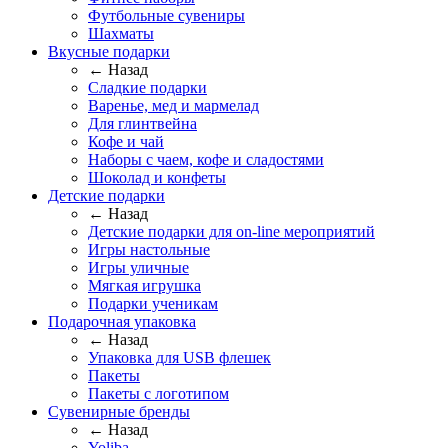
Футбольные сувениры
Шахматы
Вкусные подарки
← Назад
Сладкие подарки
Варенье, мед и мармелад
Для глинтвейна
Кофе и чай
Наборы с чаем, кофе и сладостями
Шоколад и конфеты
Детские подарки
← Назад
Детские подарки для on-line мероприятий
Игры настольные
Игры уличные
Мягкая игрушка
Подарки ученикам
Подарочная упаковка
← Назад
Упаковка для USB флешек
Пакеты
Пакеты с логотипом
Сувенирные бренды
← Назад
Yoliba