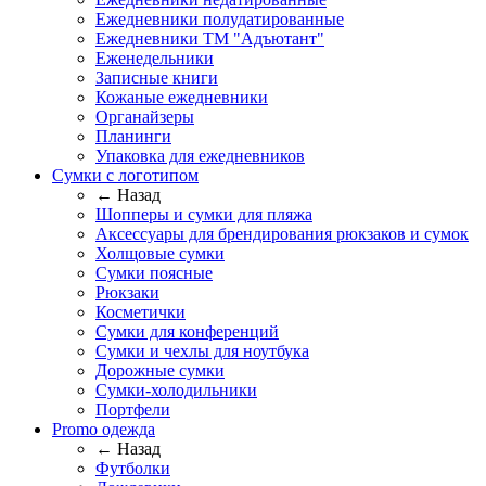
Ежедневники полудатированные
Ежедневники ТМ "Адъютант"
Еженедельники
Записные книги
Кожаные ежедневники
Органайзеры
Планинги
Упаковка для ежедневников
Сумки с логотипом
← Назад
Шопперы и сумки для пляжа
Аксессуары для брендирования рюкзаков и сумок
Холщовые сумки
Сумки поясные
Рюкзаки
Косметички
Сумки для конференций
Сумки и чехлы для ноутбука
Дорожные сумки
Сумки-холодильники
Портфели
Promo одежда
← Назад
Футболки