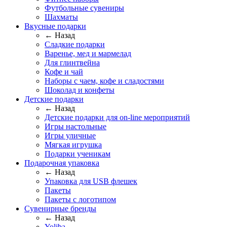
Футбольные сувениры
Шахматы
Вкусные подарки
← Назад
Сладкие подарки
Варенье, мед и мармелад
Для глинтвейна
Кофе и чай
Наборы с чаем, кофе и сладостями
Шоколад и конфеты
Детские подарки
← Назад
Детские подарки для on-line мероприятий
Игры настольные
Игры уличные
Мягкая игрушка
Подарки ученикам
Подарочная упаковка
← Назад
Упаковка для USB флешек
Пакеты
Пакеты с логотипом
Сувенирные бренды
← Назад
Yoliba