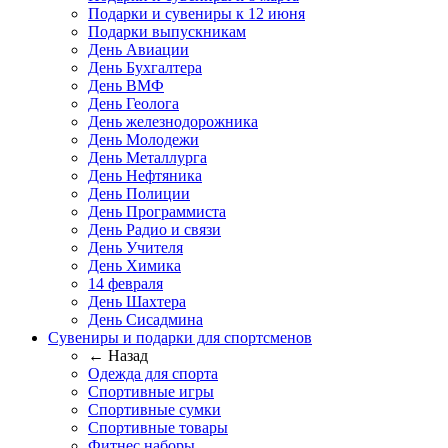
Подарки и сувениры к 12 июня
Подарки выпускникам
День Авиации
День Бухгалтера
День ВМФ
День Геолога
День железнодорожника
День Молодежи
День Металлурга
День Нефтяника
День Полиции
День Программиста
День Радио и связи
День Учителя
День Химика
14 февраля
День Шахтера
День Сисадмина
Сувениры и подарки для спортсменов
← Назад
Одежда для спорта
Спортивные игры
Спортивные сумки
Спортивные товары
Фитнес наборы