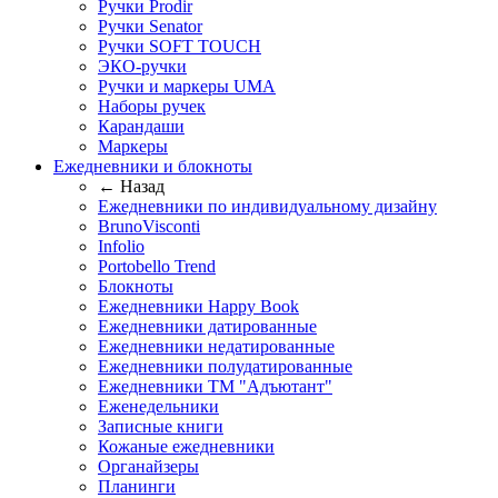
Ручки Prodir
Ручки Senator
Ручки SOFT TOUCH
ЭКО-ручки
Ручки и маркеры UMA
Наборы ручек
Карандаши
Маркеры
Ежедневники и блокноты
← Назад
Ежедневники по индивидуальному дизайну
BrunoVisconti
Infolio
Portobello Trend
Блокноты
Ежедневники Happy Book
Ежедневники датированные
Ежедневники недатированные
Ежедневники полудатированные
Ежедневники ТМ "Адъютант"
Еженедельники
Записные книги
Кожаные ежедневники
Органайзеры
Планинги