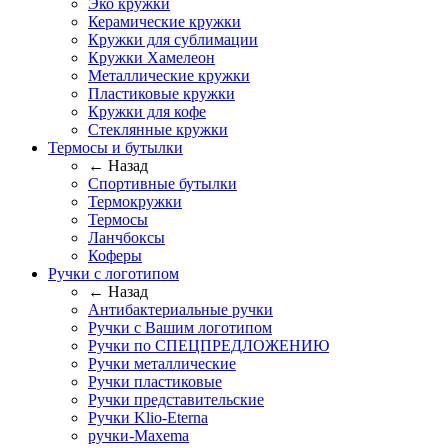
Эко кружки
Керамические кружки
Кружки для сублимации
Кружки Хамелеон
Металлические кружки
Пластиковые кружки
Кружки для кофе
Стеклянные кружки
Термосы и бутылки
← Назад
Спортивные бутылки
Термокружки
Термосы
Ланчбоксы
Коферы
Ручки с логотипом
← Назад
Антибактериальные ручки
Ручки с Вашим логотипом
Ручки по СПЕЦПРЕДЛОЖЕНИЮ
Ручки металлические
Ручки пластиковые
Ручки представительские
Ручки Klio-Eterna
ручки-Maxema