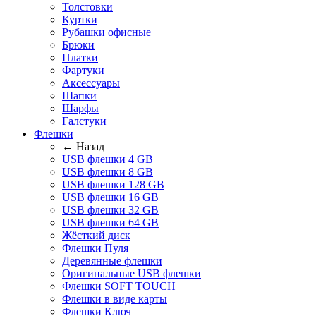
Толстовки
Куртки
Рубашки офисные
Брюки
Платки
Фартуки
Аксессуары
Шапки
Шарфы
Галстуки
Флешки
← Назад
USB флешки 4 GB
USB флешки 8 GB
USB флешки 128 GB
USB флешки 16 GB
USB флешки 32 GB
USB флешки 64 GB
Жёсткий диск
Флешки Пуля
Деревянные флешки
Оригинальные USB флешки
Флешки SOFT TOUCH
Флешки в виде карты
Флешки Ключ