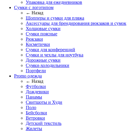
Упаковка для ежедневников
Сумки с логотипом
← Назад
Шопперы и сумки для пляжа
Аксессуары для брендирования рюкзаков и сумок
Холщовые сумки
Сумки поясные
Рюкзаки
Косметички
Сумки для конференций
Сумки и чехлы для ноутбука
Дорожные сумки
Сумки-холодильники
Портфели
Promo одежда
← Назад
Футболки
Дождевики
Панамы
Свитшоты и Худи
Поло
Бейсболки
Ветровки
Детский текстиль
Жилеты