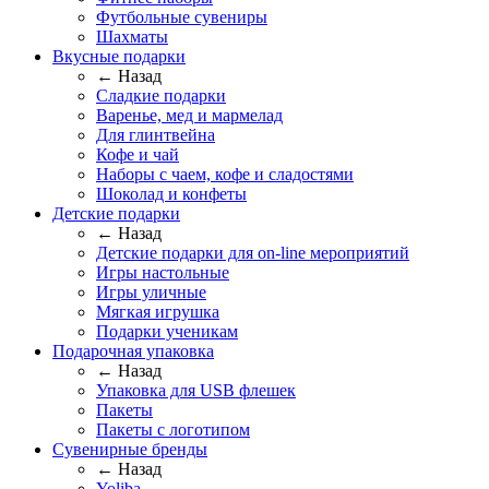
Футбольные сувениры
Шахматы
Вкусные подарки
← Назад
Сладкие подарки
Варенье, мед и мармелад
Для глинтвейна
Кофе и чай
Наборы с чаем, кофе и сладостями
Шоколад и конфеты
Детские подарки
← Назад
Детские подарки для on-line мероприятий
Игры настольные
Игры уличные
Мягкая игрушка
Подарки ученикам
Подарочная упаковка
← Назад
Упаковка для USB флешек
Пакеты
Пакеты с логотипом
Сувенирные бренды
← Назад
Yoliba