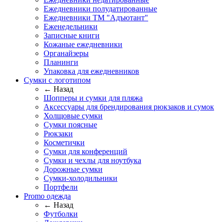
Ежедневники полудатированные
Ежедневники ТМ "Адъютант"
Еженедельники
Записные книги
Кожаные ежедневники
Органайзеры
Планинги
Упаковка для ежедневников
Сумки с логотипом
← Назад
Шопперы и сумки для пляжа
Аксессуары для брендирования рюкзаков и сумок
Холщовые сумки
Сумки поясные
Рюкзаки
Косметички
Сумки для конференций
Сумки и чехлы для ноутбука
Дорожные сумки
Сумки-холодильники
Портфели
Promo одежда
← Назад
Футболки