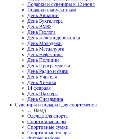
Подарки и сувениры к 12 июня
Подарки выпускникам
День Авиации
День Бухгалтера
День ВМФ
День Геолога
День железнодорожника
День Молодежи
День Металлурга
День Нефтяника
День Полиции
День Программиста
День Радио и связи
День Учителя
День Химика
14 февраля
День Шахтера
День Сисадмина
Сувениры и подарки для спортсменов
← Назад
Одежда для спорта
Спортивные игры
Спортивные сумки
Спортивные товары
Фитнес наборы