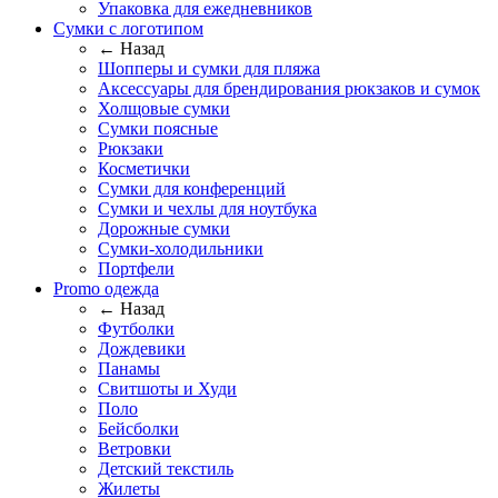
Упаковка для ежедневников
Сумки с логотипом
← Назад
Шопперы и сумки для пляжа
Аксессуары для брендирования рюкзаков и сумок
Холщовые сумки
Сумки поясные
Рюкзаки
Косметички
Сумки для конференций
Сумки и чехлы для ноутбука
Дорожные сумки
Сумки-холодильники
Портфели
Promo одежда
← Назад
Футболки
Дождевики
Панамы
Свитшоты и Худи
Поло
Бейсболки
Ветровки
Детский текстиль
Жилеты