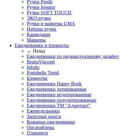
Ручки Prodir
Ручки Senator
Ручки SOFT TOUCH
ЭКО-ручки
Ручки и маркеры UMA
Наборы ручек
Карандаши
Маркеры
Ежедневники и блокноты
← Назад
Ежедневники по индивидуальному дизайну
BrunoVisconti
Infolio
Portobello Trend
Блокноты
Ежедневники Happy Book
Ежедневники датированные
Ежедневники недатированные
Ежедневники полудатированные
Ежедневники ТМ "Адъютант"
Еженедельники
Записные книги
Кожаные ежедневники
Органайзеры
Планинги