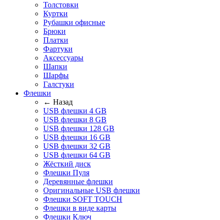
Толстовки
Куртки
Рубашки офисные
Брюки
Платки
Фартуки
Аксессуары
Шапки
Шарфы
Галстуки
Флешки
← Назад
USB флешки 4 GB
USB флешки 8 GB
USB флешки 128 GB
USB флешки 16 GB
USB флешки 32 GB
USB флешки 64 GB
Жёсткий диск
Флешки Пуля
Деревянные флешки
Оригинальные USB флешки
Флешки SOFT TOUCH
Флешки в виде карты
Флешки Ключ