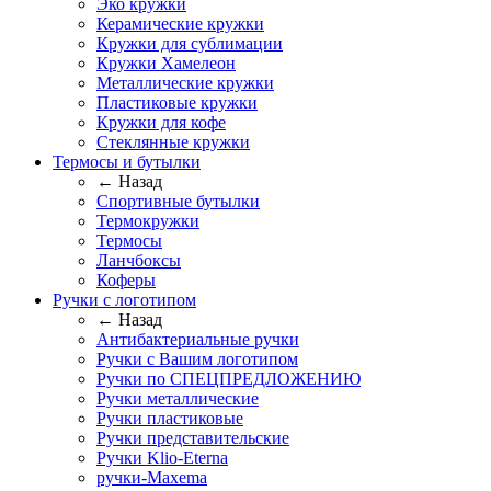
Эко кружки
Керамические кружки
Кружки для сублимации
Кружки Хамелеон
Металлические кружки
Пластиковые кружки
Кружки для кофе
Стеклянные кружки
Термосы и бутылки
← Назад
Спортивные бутылки
Термокружки
Термосы
Ланчбоксы
Коферы
Ручки с логотипом
← Назад
Антибактериальные ручки
Ручки с Вашим логотипом
Ручки по СПЕЦПРЕДЛОЖЕНИЮ
Ручки металлические
Ручки пластиковые
Ручки представительские
Ручки Klio-Eterna
ручки-Maxema