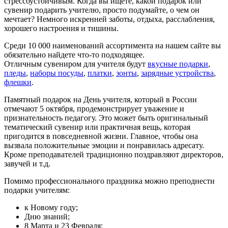
стрессоустойчивым. Когда вы ищете, какой подарок или
сувенир подарить учителю, просто подумайте, о чем он
мечтает? Немного искренней заботы, отдыха, расслабления,
хорошего настроения и тишины.
Среди 10 000 наименований ассортимента на нашем сайте вы
обязательно найдете что-то подходящее.
Отличным сувениром для учителя будут
вкусные подарки
,
пледы
,
наборы посуды
,
платки
,
зонты
,
зарядные устройства
,
флешки
.
Памятный подарок на День учителя, который в России
отмечают 5 октября, продемонстрирует уважение и
признательность педагогу. Это может быть оригинальный
тематический сувенир или практичная вещь, которая
пригодится в повседневной жизни. Главное, чтобы она
вызвала положительные эмоции и понравилась адресату.
Кроме преподавателей традиционно поздравляют директоров,
завучей и т.д.
Помимо профессионального праздника можно преподнести
подарки учителям:
к Новому году;
Дню знаний;
8 Марта и 23 Февраля;