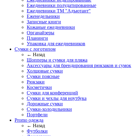
Ежедневники полудатированные
Ежедневники ТМ "Адъютант"
Еженедельники
Записные книги
Кожаные ежедневники
Органайзеры
Планинги
Упаковка для ежедневников
Сумки с логотипом
← Назад
Шопперы и сумки для пляжа
Аксессуары для брендирования рюкзаков и сумок
Холщовые сумки
Сумки поясные
Рюкзаки
Косметички
Сумки для конференций
Сумки и чехлы для ноутбука
Дорожные сумки
Сумки-холодильники
Портфели
Promo одежда
← Назад
Футболки