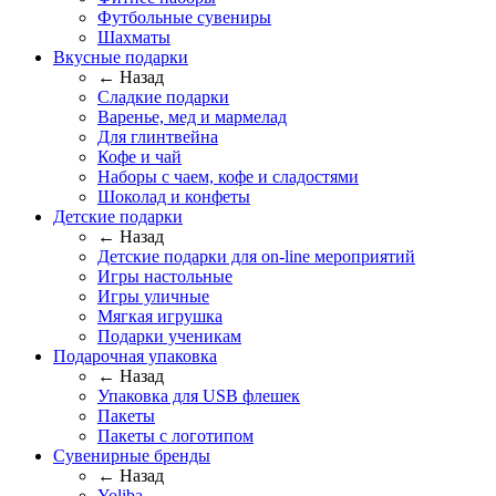
Футбольные сувениры
Шахматы
Вкусные подарки
← Назад
Сладкие подарки
Варенье, мед и мармелад
Для глинтвейна
Кофе и чай
Наборы с чаем, кофе и сладостями
Шоколад и конфеты
Детские подарки
← Назад
Детские подарки для on-line мероприятий
Игры настольные
Игры уличные
Мягкая игрушка
Подарки ученикам
Подарочная упаковка
← Назад
Упаковка для USB флешек
Пакеты
Пакеты с логотипом
Сувенирные бренды
← Назад
Yoliba