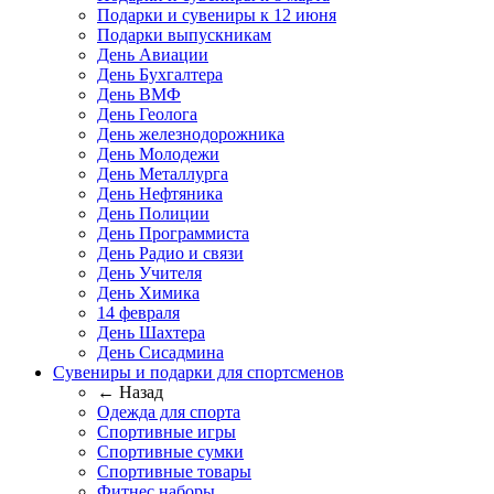
Подарки и сувениры к 12 июня
Подарки выпускникам
День Авиации
День Бухгалтера
День ВМФ
День Геолога
День железнодорожника
День Молодежи
День Металлурга
День Нефтяника
День Полиции
День Программиста
День Радио и связи
День Учителя
День Химика
14 февраля
День Шахтера
День Сисадмина
Сувениры и подарки для спортсменов
← Назад
Одежда для спорта
Спортивные игры
Спортивные сумки
Спортивные товары
Фитнес наборы