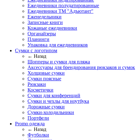
Ежедневники полудатированные
Ежедневники ТМ "Адъютант"
Еженедельники
Записные книги
Кожаные ежедневники
Органайзеры
Планинги
Упаковка для ежедневников
Сумки с логотипом
← Назад
Шопперы и сумки для пляжа
Аксессуары для брендирования рюкзаков и сумок
Холщовые сумки
Сумки поясные
Рюкзаки
Косметички
Сумки для конференций
Сумки и чехлы для ноутбука
Дорожные сумки
Сумки-холодильники
Портфели
Promo одежда
← Назад
Футболки