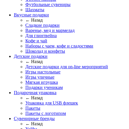
Футбольные сувениры
Шахматы
Вкусные подарки
← Назад
Сладкие подарки
Варенье, мед и мармелад
Для глинтвейна
Кофе и чай
Наборы с чаем, кофе и сладостями
Шоколад и конфеты
Детские подарки
← Назад
Детские подарки для on-line мероприятий
Игры настольные
Игры уличные
Мягкая игрушка
Подарки ученикам
Подарочная упаковка
← Назад
Упаковка для USB флешек
Пакеты
Пакеты с логотипом
Сувенирные бренды
← Назад
Yoliba