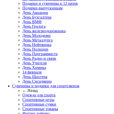
Подарки и сувениры к 12 июня
Подарки выпускникам
День Авиации
День Бухгалтера
День ВМФ
День Геолога
День железнодорожника
День Молодежи
День Металлурга
День Нефтяника
День Полиции
День Программиста
День Радио и связи
День Учителя
День Химика
14 февраля
День Шахтера
День Сисадмина
Сувениры и подарки для спортсменов
← Назад
Одежда для спорта
Спортивные игры
Спортивные сумки
Спортивные товары
Фитнес наборы