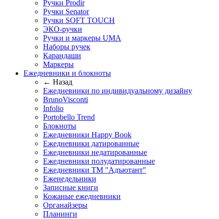
Ручки Prodir
Ручки Senator
Ручки SOFT TOUCH
ЭКО-ручки
Ручки и маркеры UMA
Наборы ручек
Карандаши
Маркеры
Ежедневники и блокноты
← Назад
Ежедневники по индивидуальному дизайну
BrunoVisconti
Infolio
Portobello Trend
Блокноты
Ежедневники Happy Book
Ежедневники датированные
Ежедневники недатированные
Ежедневники полудатированные
Ежедневники ТМ "Адъютант"
Еженедельники
Записные книги
Кожаные ежедневники
Органайзеры
Планинги