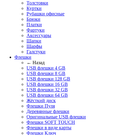
Толстовки
Куртки
Рубашки офисные
Брюки
Платки
Фартуки
Аксессуары
Шапки
Шарфы
Галстуки
Флешки
← Назад
USB флешки 4 GB
USB флешки 8 GB
USB флешки 128 GB
USB флешки 16 GB
USB флешки 32 GB
USB флешки 64 GB
Жёсткий диск
Флешки Пуля
Деревянные флешки
Оригинальные USB флешки
Флешки SOFT TOUCH
Флешки в виде карты
Флешки Ключ