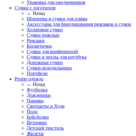
Упаковка для ежедневников
Сумки с логотипом
← Назад
Шопперы и сумки для пляжа
Аксессуары для брендирования рюкзаков и сумок
Холщовые сумки
Сумки поясные
Рюкзаки
Косметички
Сумки для конференций
Сумки и чехлы для ноутбука
Дорожные сумки
Сумки-холодильники
Портфели
Promo одежда
← Назад
Футболки
Дождевики
Панамы
Свитшоты и Худи
Поло
Бейсболки
Ветровки
Детский текстиль
Жилеты