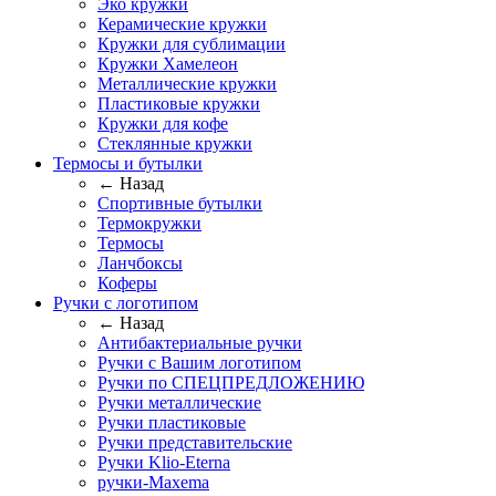
Эко кружки
Керамические кружки
Кружки для сублимации
Кружки Хамелеон
Металлические кружки
Пластиковые кружки
Кружки для кофе
Стеклянные кружки
Термосы и бутылки
← Назад
Спортивные бутылки
Термокружки
Термосы
Ланчбоксы
Коферы
Ручки с логотипом
← Назад
Антибактериальные ручки
Ручки с Вашим логотипом
Ручки по СПЕЦПРЕДЛОЖЕНИЮ
Ручки металлические
Ручки пластиковые
Ручки представительские
Ручки Klio-Eterna
ручки-Maxema