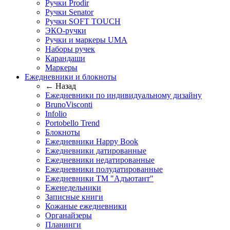
Ручки Prodir
Ручки Senator
Ручки SOFT TOUCH
ЭКО-ручки
Ручки и маркеры UMA
Наборы ручек
Карандаши
Маркеры
Ежедневники и блокноты
← Назад
Ежедневники по индивидуальному дизайну
BrunoVisconti
Infolio
Portobello Trend
Блокноты
Ежедневники Happy Book
Ежедневники датированные
Ежедневники недатированные
Ежедневники полудатированные
Ежедневники ТМ "Адъютант"
Еженедельники
Записные книги
Кожаные ежедневники
Органайзеры
Планинги