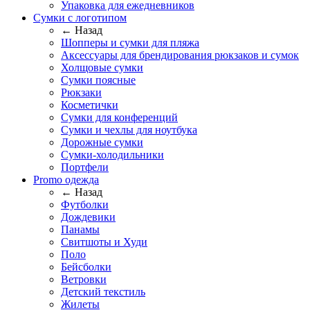
Упаковка для ежедневников
Сумки с логотипом
← Назад
Шопперы и сумки для пляжа
Аксессуары для брендирования рюкзаков и сумок
Холщовые сумки
Сумки поясные
Рюкзаки
Косметички
Сумки для конференций
Сумки и чехлы для ноутбука
Дорожные сумки
Сумки-холодильники
Портфели
Promo одежда
← Назад
Футболки
Дождевики
Панамы
Свитшоты и Худи
Поло
Бейсболки
Ветровки
Детский текстиль
Жилеты