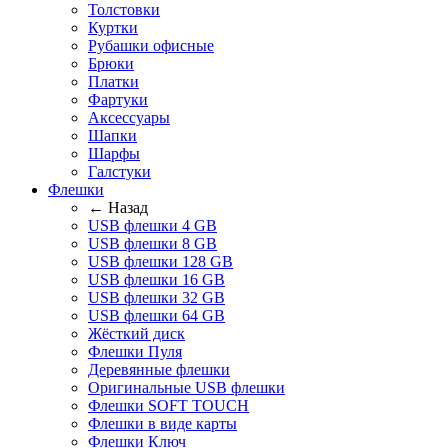
Толстовки
Куртки
Рубашки офисные
Брюки
Платки
Фартуки
Аксессуары
Шапки
Шарфы
Галстуки
Флешки
← Назад
USB флешки 4 GB
USB флешки 8 GB
USB флешки 128 GB
USB флешки 16 GB
USB флешки 32 GB
USB флешки 64 GB
Жёсткий диск
Флешки Пуля
Деревянные флешки
Оригинальные USB флешки
Флешки SOFT TOUCH
Флешки в виде карты
Флешки Ключ