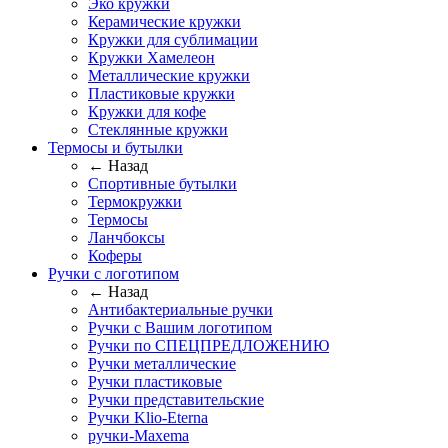
Эко кружки
Керамические кружки
Кружки для сублимации
Кружки Хамелеон
Металлические кружки
Пластиковые кружки
Кружки для кофе
Стеклянные кружки
Термосы и бутылки
← Назад
Спортивные бутылки
Термокружки
Термосы
Ланчбоксы
Коферы
Ручки с логотипом
← Назад
Антибактериальные ручки
Ручки с Вашим логотипом
Ручки по СПЕЦПРЕДЛОЖЕНИЮ
Ручки металлические
Ручки пластиковые
Ручки представительские
Ручки Klio-Eterna
ручки-Maxema